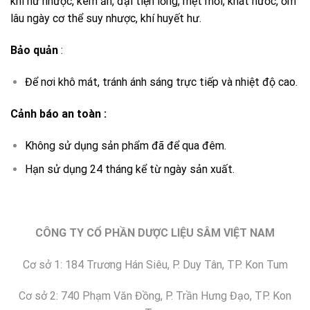
khí hư nhược, kém ăn, đại tiện lỏng, mệt mỏi, khát nước, ốm
lâu ngày cơ thể suy nhược, khí huyết hư.
Bảo quản
:
Để nơi khô mát, tránh ánh sáng trực tiếp và nhiệt độ cao.
Cảnh báo an toàn :
Không sử dụng sản phẩm đã để qua đêm.
Hạn sử dụng 24 tháng kể từ ngày sản xuất.
CÔNG TY CỔ PHẦN DƯỢC LIỆU SÂM VIỆT NAM
Cơ sở 1: 184 Trương Hán Siêu, P. Duy Tân, TP. Kon Tum
Cơ sở 2: 740 Phạm Văn Đồng, P. Trần Hưng Đạo, TP. Kon